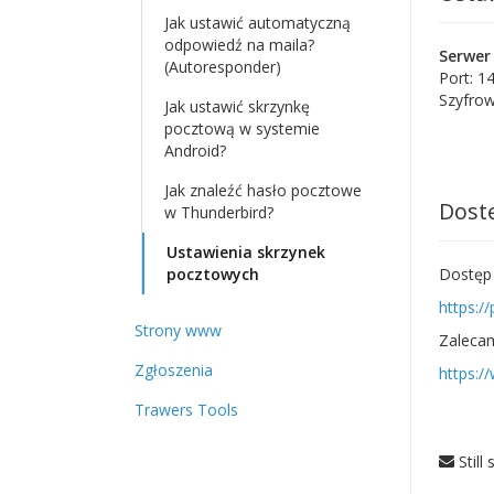
Jak ustawić automatyczną
odpowiedź na maila?
Serwer
(Autoresponder)
Port: 1
Szyfro
Jak ustawić skrzynkę
pocztową w systemie
Android?
Jak znaleźć hasło pocztowe
Dostę
w Thunderbird?
Ustawienia skrzynek
pocztowych
Dostęp 
https://
Strony www
Zaleca
Zgłoszenia
https://
Trawers Tools
Still