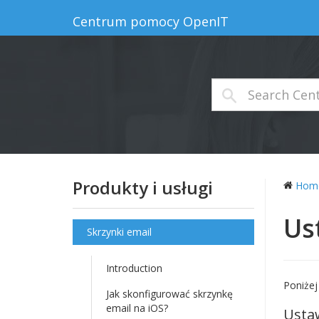
Centrum pomocy OpenIT
Produkty i usługi
Hom
Us
Skrzynki email
Introduction
Poniżej
Jak skonfigurować skrzynkę
email na iOS?
Usta