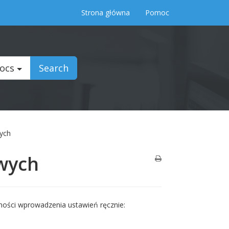
Strona główna
Pomoc
Docs
Search
ych
wych
ności wprowadzenia ustawień ręcznie: