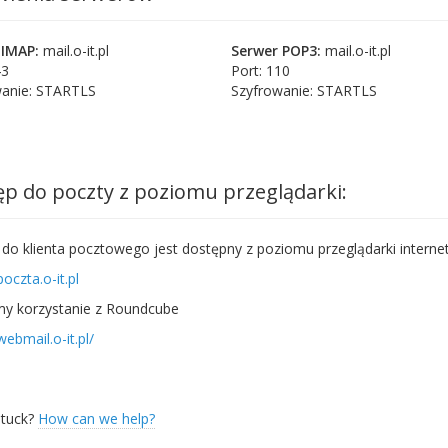
 IMAP:
mail.o-it.pl
Serwer POP3:
mail.o-it.pl
43
Port: 110
wanie: STARTLS
Szyfrowanie: STARTLS
p do poczty z poziomu przeglądarki:
do klienta pocztowego jest dostępny z poziomu przeglądarki intern
poczta.o-it.pl
my korzystanie z Roundcube
webmail.o-it.pl/
 stuck?
How can we help?